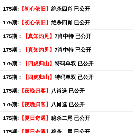
175期:
【初心依旧】
绝杀四肖 已公开
175期:
【初心依旧】
绝杀四肖 已公开
175期：
【真知灼见】
7肖中特 已公开
175期：
【真知灼见】
7肖中特 已公开
175期：
【四虎归山】
特码单双 已公开
175期：
【四虎归山】
特码单双 已公开
175期:
【夜晚归客】
八肖选 已公开
175期:
【夜晚归客】
八肖选 已公开
175期:
【夏日奇遇】
稳杀二尾 已公开
175期:
【夏日奇遇】
稳杀二尾 已公开