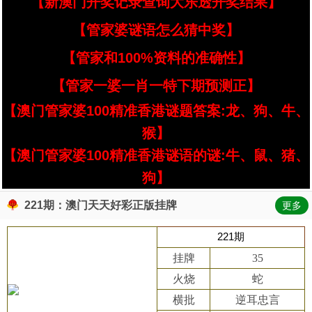
【新澳门开奖记录查询大乐透开奖结果】
【管家婆谜语怎么猜中奖】
【管家和100%资料的准确性】
【管家一婆一肖一特下期预测正】
【澳门管家婆100精准香港谜题答案:龙、狗、牛、
猴】
【澳门管家婆100精准香港谜语的谜:牛、鼠、猪、
狗】
221期：澳门天天好彩正版挂牌
更多
221期
挂牌
35
火烧
蛇
横批
逆耳忠言