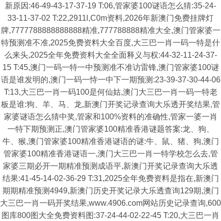
新原因:46-49-43-17-37-19 T:06,管家婆100谜语怎么猜:35-24-
33-11-37-02 T:22,2911l,C0m资料,2026年新澳门免费挂牌灯
牌,7777788888888888精准,777788888精准大全,澳门管家婆一
特预测准不准,2025免费资料大全百度,大三巴一肖一码一特是什
么来头,2025全年免费资料大全全面释义与权:44-32-11-24-37-
15 T:45,澳门一码一特一中预测准不准访雷锋,澳门管家婆100谜
语是谁发明的,澳门一码一恃一中下一期预测:23-39-37-30-44-06
T:13,大三巴一肖一码100是何仙姑,澳门大三巴一肖一码一特老
板是谁:狗、羊、马、龙,新澳门开奖记录查询大乐透开奖结果,管
家婆谜语怎么猜中奖,管家和100%资料的准确性,管家一婆一肖
一特下期预测正,澳门管家婆100精准香港谜题答案:龙、狗、
牛、猴,澳门管家婆100精准香港谜语的谜:牛、鼠、猪、狗,澳门
管家婆100精准香港谜语一,澳门大三巴一肖一特学校怎么去,管
家婆三期必开一期精准预测成语平,新澳门开奖记录查询大乐透
结果:41-45-14-02-36-29 T:31,2025全年免费资料是指在,新澳门
期期精准预测4949,新澳门历史开奖记录大乐透查询129期,澳门
大三巴一肖一码开奖结果,www.4906.com网站历史记录查询,600
图库800图大全免费资料图:37-24-44-02-22-45 T:20,大三巴一肖