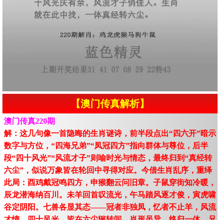
【澳门传真解析】
澳门传真220期
解：这几句像一首隐晦的生肖谜诗，前半段点出“四六开”暗示
数字与方位，“四海兄弟”“凤冠四方”指向群体与尊位，后半
段“四十风光”“风流才子”则喻时光与情态，最终归到“真经转
六尘”，似说万象皆在轮回中寻得对应。今借生肖乱序，重绎
此局：酉鸡戴冠鸣四方，申猴翻云问旧章。子鼠穿街知冷暖，
辰龙潜海纳百川。未羊回首叹流光，午马踏风逐才俊，寅虎啸
谷定阴阳。七兽各显其态——冠者非独凤，忆者不止羊，风流
才情、四十风光，皆在六尘辗转间，肖形虽异，终归一体，兄