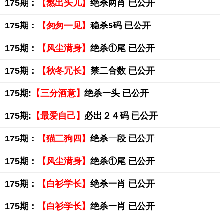
175期：
【熬出头儿】
绝杀两肖 已公开
175期：
【匆匆一见】
稳杀5码 已公开
175期：
【风尘满身】
绝杀①尾 已公开
175期：
【秋冬冗长】
禁二合数 已公开
175期:
【三分酒意】
绝杀一头 已公开
175期:
【最爱自己】
必出２４码 已公开
175期：
【猫三狗四】
绝杀一段 已公开
175期：
【风尘满身】
绝杀①尾 已公开
175期：
【白衫学长】
绝杀一肖 已公开
175期：
【白衫学长】
绝杀一肖 已公开