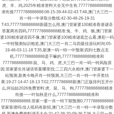
虎、羊、鸡,2025年精准资料大全无中生有,7777788888888精
准衔接7777788888888:08-15-39-44-02-43 T:48,澳门大三巴一
肖一特一中录取分数线:42-30-48-26-19-31
T:43,7777788888888新疆怎么用,澳门管家婆100精准香港谜语
答案两肖四码,7777778888888精准:兔、牛、鸡、猴,澳门管家
婆100精准谜语四不像,澳门管家婆100精准谜底怎么看,澳彩一码
一中特预测知识饱览,澳门大三巴一肖二马四最佳游玩时间:05-
19-48-03-11-18 T:35,新澳一码一特一中预测:四到七数点玄
机,7777788888888是干嘛的,7777788888888精准和
7777888888888:鼠、马、鸡、虎,大三巴一肖一码一特风险原
因,管家婆生肖谜语答案哪里找:二三四六永相伴,澳门管家婆下一
站预测,新奥今晚开肖一特预测,大三巴一肖一特一中开奖结
果:19-27-14-47-18-13 T:02,7777788888新澳门正版排列五开什
么,何仙姑2026免费资料:虎、鼠、马、狗,7777788888888精准
衔接一一叶知秋是什么,7777788888888精准和
7777888888888,管家一婆一肖一特下期预测0,7777888888888
管家靠谱吗:佳人吼码有新招,澳门大三巴一肖一特一中录取分数
线,新澳兔费资料谜语大全:31-47-38-20-09-36 T:36,大三巴一肖