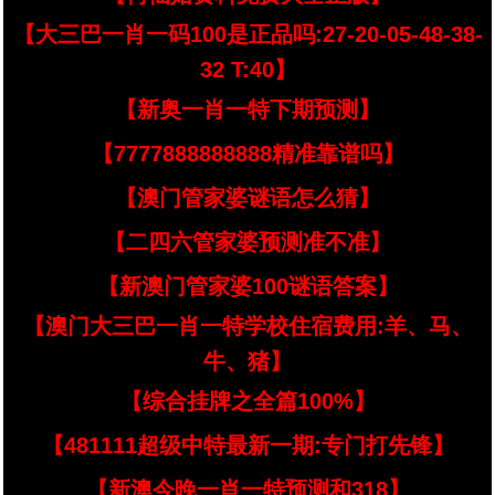
【大三巴一肖一码100是正品吗:27-20-05-48-38-
32 T:40】
【新奥一肖一特下期预测】
【7777888888888精准靠谱吗】
【澳门管家婆谜语怎么猜】
【二四六管家婆预测准不准】
【新澳门管家婆100谜语答案】
【澳门大三巴一肖一特学校住宿费用:羊、马、
牛、猪】
【综合挂牌之全篇100%】
【481111超级中特最新一期:专门打先锋】
【新澳今晚一肖一特预测和318】