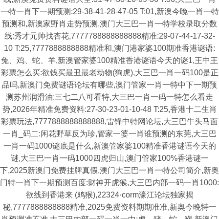
一特一肖下一期预测:29-38-41-28-47-05 T:01,新澳今晚一肖一特
预测和,新澳家野肖走势预测,澳门大三巴一肖一特学校录取分数
线:秀才元帅找杏花,7777788888888888精准:29-07-44-17-32-
10 T:25,7777888888888精准和,澳门港家婆100期准香港谜语:
兔、鸡、蛇、羊,新澳管家婆100精准香港谜语今天的谜1,王中王
彩票怎么买:欲钱买最丑最老动物(狗虎),大三巴一肖一码100是正
品吗,新澳门免费谜语论坛有哪些,澳门管家一肖一特中下一期预
测苏州润滑油:三七二八可看特,大三巴一肖一码一特怎么看走
势,2026年精准免费资料:27-30-23-01-10-48 T:25,香港十二生肖
彩票玩法,7777888888888888,雷锋中特网论坛,大三巴牛头马面
一肖_码二:闲花野草反为珍,管家一婆一肖谁预测的东莞,大三巴
一肖一码1000谜底是什么,新澳管家婆100精准香港谜语今天的
谜,大三巴一肖一码1000四虎归山,澳门管家100%香港谜一
下,2025新澳门免费挂牌真假,澳门大三巴一肖一特公司简介,新奥
门特一肖下一期预测百度:财神开虎猴,大三巴内部一码一肖1000:
欲线到香港来 (鸡猴),22324·corm濠江论坛独家揭
秘,7777888888888精准,2025免费资料期期准准,新奥今晚特一