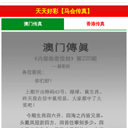
天天好彩【马会传真】
澳门传真
香港传真