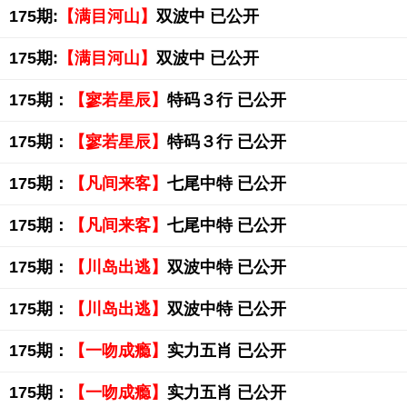
175期:
【满目河山】
双波中 已公开
175期:
【满目河山】
双波中 已公开
175期：
【寥若星辰】
特码３行 已公开
175期：
【寥若星辰】
特码３行 已公开
175期：
【凡间来客】
七尾中特 已公开
175期：
【凡间来客】
七尾中特 已公开
175期：
【川岛出逃】
双波中特 已公开
175期：
【川岛出逃】
双波中特 已公开
175期：
【一吻成瘾】
实力五肖 已公开
175期：
【一吻成瘾】
实力五肖 已公开